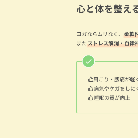
心と体を整え
ヨガならムリなく、
柔軟
また
ストレス解消・自律
肩こり・腰痛が軽
病気やケガをしに
睡眠の質が向上